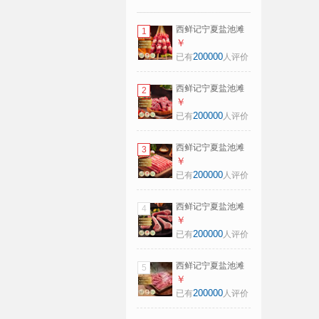
西鲜记宁夏盐池滩
1
羊原切羔羊肉串
￥
240g 附调料180天
200000
已有
人评价
羔羊肉烧烤食材
西鲜记宁夏盐池滩
2
羊原切满肉羊蝎子
￥
净重1斤 180天羔羊
200000
已有
人评价
清真羊脊骨羊肉
西鲜记宁夏盐池滩
3
羊原切羔羊肉卷
￥
300g 180天羔羊涮
200000
已有
人评价
羔羊肉片火锅炖煮
食材
西鲜记宁夏盐池滩
4
羊法式羔羊羊排原
￥
切净重1斤肩排附调
200000
已有
人评价
料羊肉带骨羊排
西鲜记宁夏盐池滩
5
羊原切大块满肉手
￥
把羊肉净重2斤 羔
200000
已有
人评价
羊羊肉羊排生鲜食
材