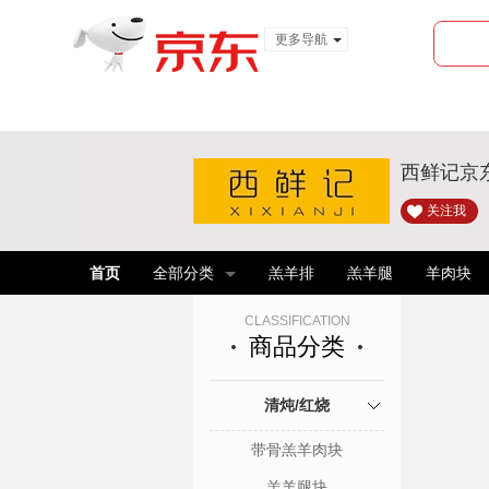
更多导航
服装城
食品
金融
西鲜记京
关注我
首页
全部分类
羔羊排
羔羊腿
羊肉块
CLASSIFICATION
商品分类
清炖/红烧
带骨羔羊肉块
羔羊腿块