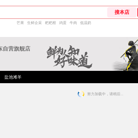
芒果
生鲜企采
粑粑柑
鸡蛋
牛肉
低温奶
东自营旗舰店
盐池滩羊
努力加载中，请稍后...