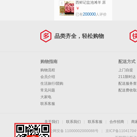
西鲜记盐池滩羊 原
6
切羔羊蝎子 净重3
￥
斤 多肉蝎子火锅食
200000
已有
人评价
材源头直发
品类齐全，轻松购物
购物指南
配送方式
购物流程
上门自提
会员介绍
211限时达
生活旅行/团购
配送服务查
常见问题
配送费收取
大家电
联系客服
关于我们
|
联系我们
|
联系客服
|
合作招商
|
商
京公网安备 11000002000088号
|
京ICP备1104170