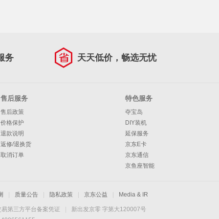
服务
天天低价，畅选无忧
售后服务
特色服务
售后政策
夺宝岛
价格保护
DIY装机
退款说明
延保服务
返修/退换货
京东E卡
取消订单
京东通信
京鱼座智能
测
|
质量公告
|
隐私政策
|
京东公益
|
Media & IR
交易第三方平台备案凭证
|
新出发京零 字第大120007号