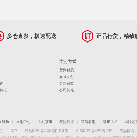
多仓直发，极速配送
正品行货，精致
支付方式
货到付款
在线支付
询
分期付款
标准
公司转账
家帮助
|
营销中心
|
手机京东
|
友情链接
|
销售联盟
|
京东社区
|
风险监
4号
|
ICP
|
药品医疗器械网络服务备案
|
自营医疗器械经营资质
|
药品网络