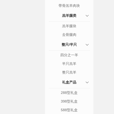
带骨羔羊肉块
羔羊腿类
羔羊腿块
去骨腿肉
整只/半只
四分之一羊
半只羔羊
整只羔羊
礼盒产品
288型礼盒
398型礼盒
588型礼盒